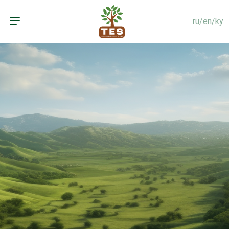
ru
/
en
/
ky