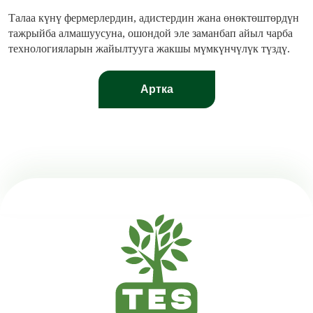
Талаа күнү фермерлердин, адистердин жана өнөктөштөрдүн
тажрыйба алмашуусуна, ошондой эле заманбап айыл чарба
технологияларын жайылтууга жакшы мүмкүнчүлүк түздү.
Артка