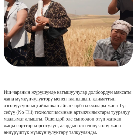
Иш-чаранын жүрүшүндө катышуучулар долбоордун максаты
жана мүмкүнчүлүктөрү менен таанышып, климаттын
өзгөрүүсүнө ыңгайлашкан айыл чарба ыкмалары жана Түз
себүү (No-Till) технологиясынын артыкчылыктары тууралуу
маалымат алышты. Ошондой эле сыноодон өтүп жаткан
жаңы сорттор көрсөтүлүп, алардын өзгөчөлүктөрү жана
өндүрүштүк мүмкүнчүлүктөрү талкууланды.