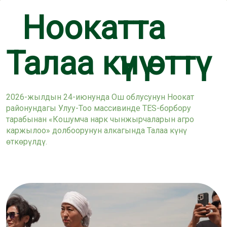
Ноокатта
Талаа күнү өттү
2026-жылдын 24-июнунда Ош облусунун Ноокат
районундагы Улуу-Тоо массивинде TES-борбору
тарабынан «Кошумча нарк чынжырчаларын агро
каржылоо» долбоорунун алкагында Талаа күнү
өткөрүлдү.