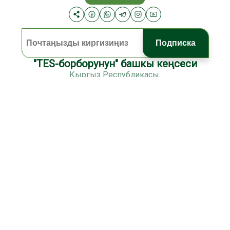
Подписка
"TES-борборунун" башкы кеңсеси
Кыргыз Республикасы,
Ош, Абакир уулу Төрөбек көчөсү, 33е
Почта индекси: 723505
Тел. +996(3222) 42831
Моб. +996(772) 540403
+996(559) 540403
email:
tes@tes-centre.kg
web: www.tes-centre.kg
Бишкектеги кеңсе
Кыргыз Республикасы,
Бишкек, Бульвар Эркиндик,
Почта индекси: 720040
Тел. +996(312) 890938
Моб. +996(772) 080030